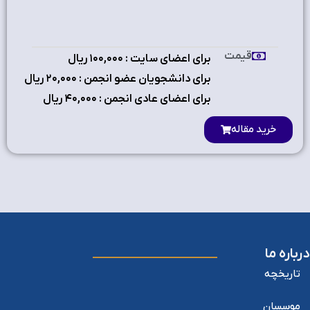
قیمت
برای اعضای سایت : ۱٠٠,٠٠٠ ریال
برای دانشجویان عضو انجمن : ۲٠,٠٠٠ ریال
برای اعضای عادی انجمن : ۴٠,٠٠٠ ریال
خرید مقاله
درباره ما
تاریخچه
موسسان