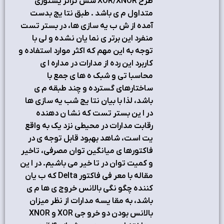
طرح XOR/XNOR شش ترانز يستوري
متداول م ي باشد . طبق نتا يج بدست
آمده از ش ب يه سازي ها، در بستر تست
منفرد اين برتر ي نما يان نشده و لي با
توجه به اين مهم که اکثر موارد استفاده و
کاربرد اين رده از مدارات در مداره ا ي
محاسبا تي و شبک ه ها ي جمع با
ساختارهاي گسترده و چند طبقه م ي
باشد، لذا با بيان نتا يج شب يه سازي ها
در ا ين بستر تست که نشا ن دهنده
رقابت مدارات در محيطي نزد يک به واقع
يت است، شاهد بهبود قابل توجه ي در
فاکتورها ي ميانگين توان مصرفي، تاخير
و کميت توان در تا خير مي باشيم. در ا ين
مقاله با معر في فاکتور Delta که ب يان
کننده چگو نگي بالانس خروج ي ها م ي
باشد، به مقا يسه مدارات از نظر ميزان
بالانس بودن دو خرو جي XOR و XNOR