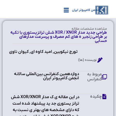
انجمن کامپیوتر ایران
مشاهده‌ مشخصات مقاله
طراحي جديد مدار XOR / XNOR شش ترانزيستوري با تکيه
بر طراحي زنجير ه هاي کم مصرف و پرسرعت مدارهاي
حسابي
تورج نيکوبين, اميد کاوه اي, کيوان ناوي
نویسنده (ها)
دوازدهمین کنفرانس بین‌المللی سالانه
مربوط به
انجمن کامپیوتر ایران
کنفرانس
چکیده
در اين مقاله ي ك مدار XOR/XNOR شش
ترانز يستوري جد يد پيشنهاد شده است
که داراي مشخصه هاي بهتر ي نسبت به