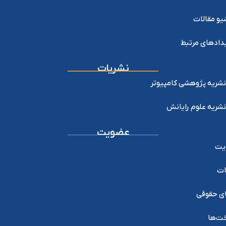
یو مقالات
دادهای مرتبط
نشریات
نشریه پژوهشی کامپیوتر
نشریه علوم رایانش
عضویت
یت
ات
ی حقوقی
خت‌ها