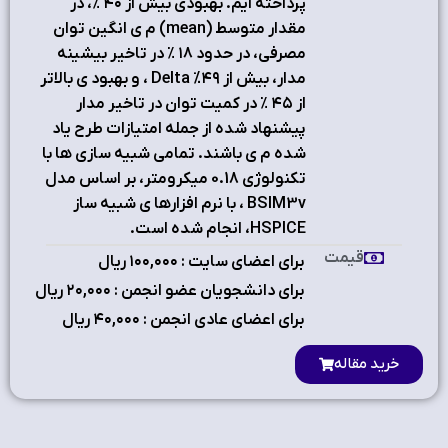
پرداخته ايم. بهبودي بيش از ۴۰ ٪، در
مقدار متوسط (mean) م ي انگين توان
مصرفي، در حدود ۱۸ ٪ در تاخير بيشينه
مدار، بيش از ۴۹% Delta ، و بهبود ي بالاتر
از ۴۵ ٪ در کميت توان در تاخير مدار
پيشنهاد شده از جمله امتيازات طرح ياد
شده م ي باشند. تمامي شبيه سازي ها با
تكنولوژي 0.18 ميكرومتر، بر اساس مدل
BSIM3v ، با نرم افزارها ي شبيه ساز
HSPICE، انجام شده است.
قیمت
برای اعضای سایت : ۱٠٠,٠٠٠ ریال
برای دانشجویان عضو انجمن : ۲٠,٠٠٠ ریال
برای اعضای عادی انجمن : ۴٠,٠٠٠ ریال
خرید مقاله