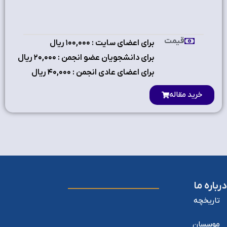
قیمت
برای اعضای سایت : ۱٠٠,٠٠٠ ریال
برای دانشجویان عضو انجمن : ۲٠,٠٠٠ ریال
برای اعضای عادی انجمن : ۴٠,٠٠٠ ریال
خرید مقاله
درباره ما
تاریخچه
موسسان