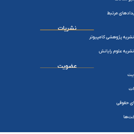
دادهای مرتبط
نشریات
نشریه پژوهشی کامپیوتر
نشریه علوم رایانش
عضویت
یت
ات
ی حقوقی
خت‌ها