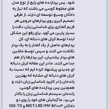
شود. پس پردازنده هاي رايج از نوع مدل
هاي مخلوط گوسي مي باشند كه نياز به
دادگان وسيع توسعه اي دارند. از طرفي
تصميم گيري روي بردارهاي خروجي هر
فريم گفتاري براي شناسايي زبان، دقت را
بسيار پايين مي آورد. براي رفع اين مشكل
ابتدا توسط كرنل هاي دنباله اي، كل
بردارهاي حاصل از يك گفتار را به يك بردار
نگاشت مي كنند و سپس توسط ماشين
هاي بردار پشتيبان، اين بردارها را از هم
جدا مي كنند. ما در اين مقاله كرنل دنباله
اي جديدي پيشنهاد كرده ايم كه نسبت به
كرنل هاي دنباله اي مشابه كه بهترين
راندمان را در كاربرد شناسايي زبان دارند و
همچنين پس پردازنده هاي گوسي،
راندمان سيستم شناسايي زبان را بالاتر
مي برد. ما آزمايش هاي خود را روي دو
دادگان 2003& 1996 NIST-LRE و OGI-TS