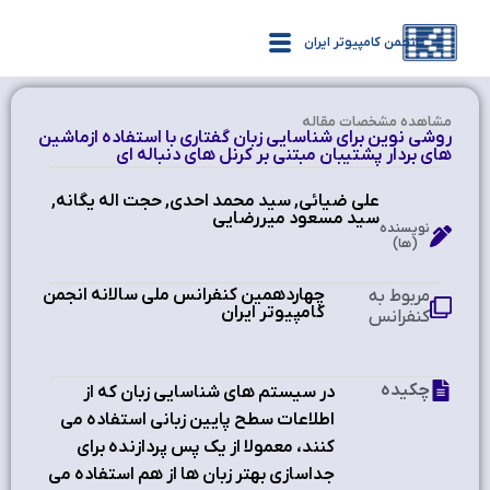
انجمن کامپیوتر ایران
مشاهده‌ مشخصات مقاله
روشي نوين براي شناسايي زبان گفتاري با استفاده ازماشين
هاي بردار پشتيبان مبتني بر كرنل هاي دنباله اي
علي ضيائي, سيد محمد احدي, حجت اله يگانه,
سيد مسعود ميررضايي
نویسنده
(ها)
چهاردهمین کنفرانس ملی سالانه انجمن
مربوط به
کامپیوتر ایران
کنفرانس
چکیده
در سيستم هاي شناسايي زبان كه از
اطلاعات سطح پايين زباني استفاده مي
كنند، معمولا از يك پس پردازنده براي
جداسازي بهتر زبان ها از هم استفاده مي