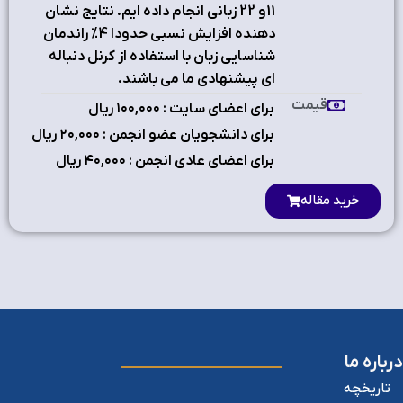
11و 22 زباني انجام داده ايم. نتايج نشان
دهنده افزايش نسبي حدودا 4% راندمان
شناسايي زبان با استفاده از كرنل دنباله
اي پيشنهادي ما مي باشند.
قیمت
برای اعضای سایت : ۱٠٠,٠٠٠ ریال
برای دانشجویان عضو انجمن : ۲٠,٠٠٠ ریال
برای اعضای عادی انجمن : ۴٠,٠٠٠ ریال
خرید مقاله
درباره ما
تاریخچه