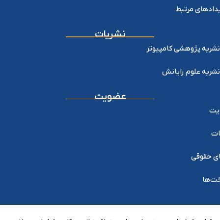
دادهای مرتبط
نشریات
نشریه پژوهشی کامپیوتر
نشریه علوم رایانش
عضویت
یت
ات
ی حقوقی
خت‌ها