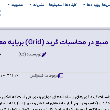
س‌ها | رویدادها
کارگاه‌ها | سمینار‌ها
نشریات
عضویت
رید (Grid) برپایه معماری سرویس‌گرا
م
نویسنده (ها)
دوازدهمین ک
مربوط به کنفرانس
سبات گرید گون‌های از سامانه‌های موازی و توزیعی است که امکان به
گردان (کامپیوتر، نرم افزار، بانک‌های اطلاعاتی، تجهیزات) را که از نظر
ریت و اکتشاف منبع یکی از مباحث کلیدی در سیستم‌های توزیع شده