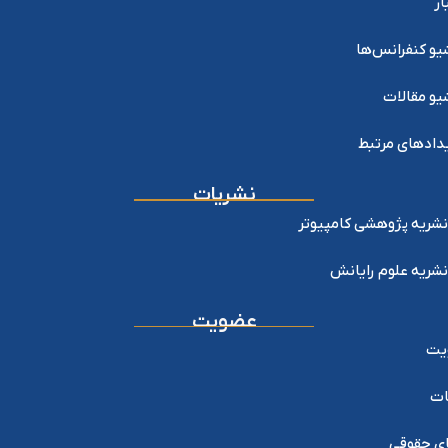
ار
یو کنفرانس‌ها
یو مقالات
دادهای مرتبط
نشریات
نشریه پژوهشی کامپیوتر
نشریه علوم رایانش
عضویت
یت
ات
ی حقوقی