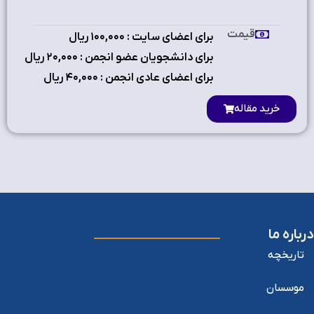
قیمت
برای اعضای سایت : ۱٠٠,٠٠٠ ریال
برای دانشجویان عضو انجمن : ۲٠,٠٠٠ ریال
برای اعضای عادی انجمن : ۴٠,٠٠٠ ریال
خرید مقاله
درباره ما
تاریخچه
موسسان