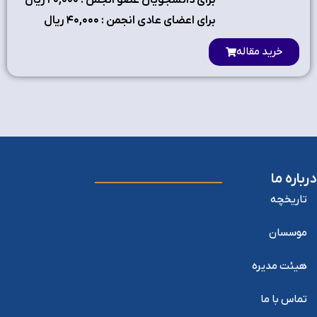
برای دانشجویان عضو انجمن : ۲٠,٠٠٠ ریال
برای اعضای عادی انجمن : ۴٠,٠٠٠ ریال
خرید مقاله
درباره ما
تاریخچه
موسسان
هیئت مدیره
تماس با ما