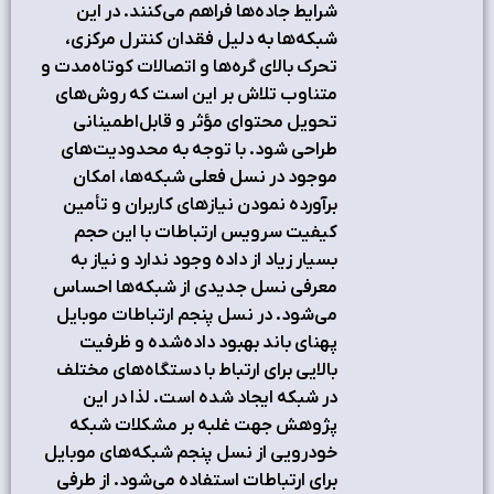
شرايط جاده‌ها فراهم مي‌کنند. در اين
شبکه‌ها به دليل فقدان کنترل مرکزي،
تحرک بالاي گره‌ها و اتصالات کوتاه‌مدت و
متناوب تلاش بر اين است که روش‌هاي
تحويل محتواي مؤثر و قابل‌اطميناني
طراحي شود. با توجه به محدوديت‌هاي
موجود در نسل فعلي شبکه‌ها، امکان
برآورده نمودن نيازهاي کاربران و تأمين
کيفيت سرويس ارتباطات با اين حجم
بسيار زياد از داده وجود ندارد و نياز به
معرفي نسل جديدي از شبکه‌ها احساس
مي‌شود. در نسل پنجم ارتباطات موبايل
پهناي باند بهبود داده‌شده و ظرفيت
بالايي براي ارتباط با دستگاه‌هاي مختلف
در شبکه ايجاد شده است. لذا در اين
پژوهش جهت غلبه بر مشکلات شبکه
خودرويي از نسل پنجم شبکه‌هاي موبايل
براي ارتباطات استفاده مي‌شود. از طرفي