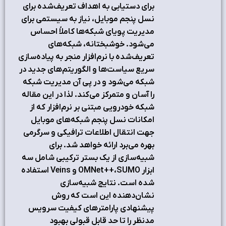
براي دستيابي به اهداف تعريف‌شده براي
نسل پنجم موبايل، نياز به سيستمي براي
مديريت پوياي شبکه‌ها کاملاً احساس
مي‌شود. خوشبختانه، شبکه‌هاي
تعريف‌شده با نرم‌افزار منجر به پياده‌سازي
سريع سياست‌ها و الگوريتم‌هاي جديد در
شبکه مي‌شود و در پي آن مديريت شبکه
را آسان و متمرکز مي‌کند. لذا در اين مقاله
شبکه خودرويي مبتني بر نرم‌افزار که از
امکانات نسل پنجم شبکه‌هاي موبايل
جهت انتقال اطلاعات ترافيکي و سرگرمي
بهره مي‌برد ارائه خواهد شد. براي
شبيه‌سازي از يک بستر ترکيبي شامل سه
ابزار OMNet++،SUMO و Veins استفاده
شده است. نتايج شبيه‌سازي
نشان‌دهنده اين است که روش
پيشنهادي پارامترهاي کيفيت سرويس
مدنظر را تا حد قابل قبولي بهبود