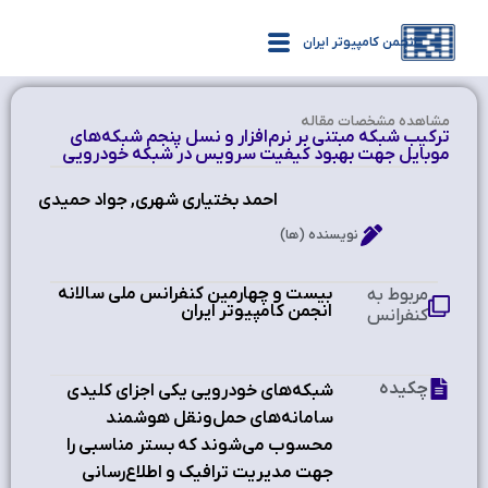
انجمن کامپیوتر ایران
مشاهده‌ مشخصات مقاله
ترکيب شبکه مبتني بر نرم‌افزار و نسل پنجم شبکه‌هاي
موبايل جهت بهبود کيفيت سرويس در شبکه خودرويي
احمد بختیاری شهری, جواد حمیدی
نویسنده (ها)
بیست و چهارمین کنفرانس ملی سالانه
مربوط به
انجمن کامپیوتر ایران
کنفرانس
چکیده
شبکه‌‌هاي خودرويي يکي اجزاي کليدي
سامانه‌هاي حمل‌ونقل هوشمند
محسوب مي‌شوند که بستر مناسبي را
جهت مديريت ترافيک و اطلاع‌رساني