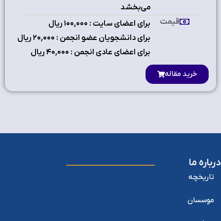
مي‌بخشد
قیمت
برای اعضای سایت : ۱٠٠,٠٠٠ ریال
برای دانشجویان عضو انجمن : ۲٠,٠٠٠ ریال
برای اعضای عادی انجمن : ۴٠,٠٠٠ ریال
خرید مقاله
درباره ما
تاریخچه
موسسان