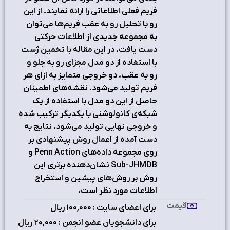
فريم فعلي اطلاعاتي را ارائه نمايند. از اين
رو با تحليل رو به عقب فريم‌ها مي‌توان
به مجموعه جديدي از اطلاعات حرکتي
دست يافت. در اين مقاله با تخمين ژست
با استفاده از دو مدل مجزاي رو به جلو و
رو به عقب، دو خروجي متمايز به ازاي هر
فريم توليد مي‌شود. نقشه‌هاي اطمينان
حاصل از اين دو مدل با استفاده از يک
شبکه‌ي کانولوشني با يکديگر ترکيب شده
و خروجي نهايي توليد مي‌شود. نتايج به
دست آمده از اعمال روش پيشنهادي بر
روي مجموعه داده‌هاي Penn Action‌ و
Sub-JHMDB نشان‌دهنده برتري اين
روش بر روش‌هاي پيشين و استخراج
اطلاعات مورد نظر است.
قیمت
برای اعضای سایت : ۱٠٠,٠٠٠ ریال
برای دانشجویان عضو انجمن : ۲٠,٠٠٠ ریال