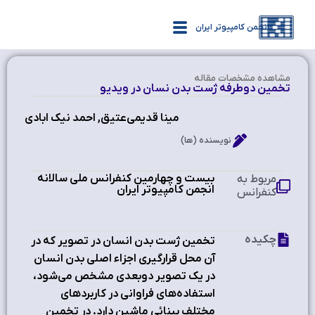
انجمن کامپیوتر ایران
مشاهده‌ مشخصات مقاله
تخمین دوطرفه ژست بدن نسان در ویدیو
مینا قدیمی‌عتيق, احمد نیک ابادی
نویسنده (ها)
بیست و چهارمین کنفرانس ملی سالانه
مربوط به
انجمن کامپیوتر ایران
کنفرانس
چکیده
تخمين ژست بدن انسان در تصوير که در
آن محل قرارگيري اجزاء اصلي بدن انسان
در يک تصوير دوبعدي مشخص مي‌شود،
استفاده‌هاي فراواني در کاربردهاي
مختلف بينائي ماشين دارد. در تخمين