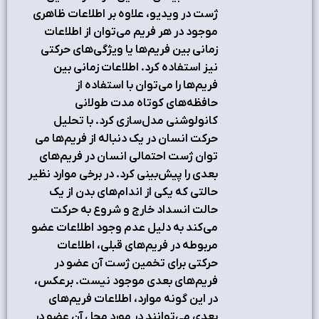
ژست در ويديو، علاوه بر اطلاعات ظاهري
موجود در هر فريم مي‌توان از اطلاعات
زماني بين فريم‌ها يا ويژگي‌هاي حرکتي
نيز استفاده کرد. اطلاعات زماني بين
فريم‌ها را مي‌توان با استفاده از
حافظه‌هاي کوتاه مدت طولاني
کانولوشني مدل‌سازي کرد. با تحليل
حرکت انسان در يک دنباله از فريم‌ها مي
توان ژست احتمالي انسان در فريم‌هاي
بعدي را پيش‌بيني کرد. در برخي موارد نظير
حالتي که يکي از اندام‌هاي بدن از يک
حالت انسداد خارج و شروع به حرکت
مي‌کند به دليل عدم وجود اطلاعات عضو
مربوطه در فريم‌هاي قبلي، اطلاعات
حرکتي براي تخمين ژست آن عضو در
فريم‌هاي بعدي موجود نيست. برعکس،
در اين گونه موارد، اطلاعات فريم‌هاي
بعدي مي‌توانند در مورد محل آن عضو در