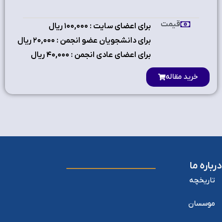
قیمت
برای اعضای سایت : ۱٠٠,٠٠٠ ریال
برای دانشجویان عضو انجمن : ۲٠,٠٠٠ ریال
برای اعضای عادی انجمن : ۴٠,٠٠٠ ریال
خرید مقاله
درباره ما
تاریخچه
موسسان