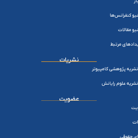
ار
یو کنفرانس‌ها
یو مقالات
دادهای مرتبط
نشریات
نشریه پژوهشی کامپیوتر
نشریه علوم رایانش
عضویت
یت
ات
ی حقوقی