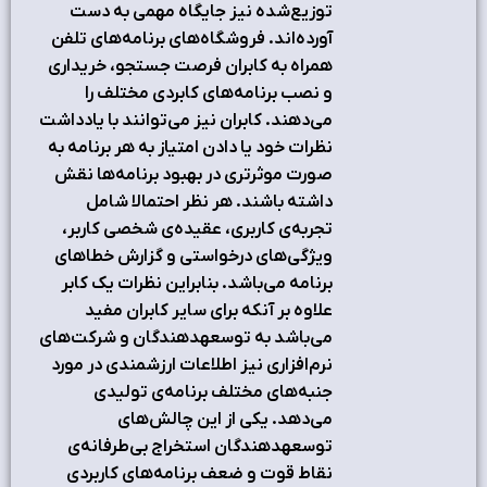
توزيع‌شده نيز جايگاه مهمي به دست
آورده‌اند. فروشگاه‌هاي برنامه‌هاي تلفن
همراه به کابران فرصت جستجو، خريداري
و نصب برنامه‌هاي کابردي مختلف را
مي‌دهند. کابران نيز مي‌توانند با يادداشت
نظرات خود يا دادن امتياز به هر برنامه به
صورت موثرتري در بهبود برنامه‌ها نقش
داشته باشند. هر نظر احتمالا شامل
تجربه‌ي کاربري، عقيده‌ي شخصي کاربر،
ويژگي‌هاي درخواستي و گزارش خطاهاي
برنامه مي‌باشد. بنابراين نظرات يک کابر
علاوه بر آنکه براي ساير کابران مفيد
مي‌باشد به توسعه‎دهندگان و شرکت‌هاي
نرم‌افزاري نيز اطلاعات ارزشمندي در مورد
جنبه‌هاي مختلف برنامه‌ي توليدي
مي‌دهد. يکي از اين چالش‌هاي
توسعه‎دهندگان استخراج بي‌طرفانه‌ي
نقاط قوت و ضعف برنامه‌هاي کاربردي