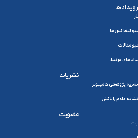
رویدادها
ار
یو کنفرانس‌ها
یو مقالات
دادهای مرتبط
نشریات
نشریه پژوهشی کامپیوتر
نشریه علوم رایانش
عضویت
یت
ات