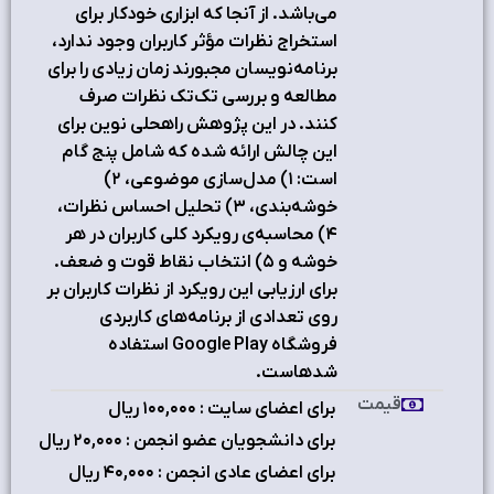
مي‌باشد. از آنجا که ابزاري خودکار براي
استخراج نظرات مؤثر کاربران وجود ندارد،
برنامه‌نويسان مجبورند زمان زيادي را براي
مطالعه و بررسي تک‌‎تک نظرات صرف
کنند. در اين پژوهش راه‎حلي نوين براي
اين چالش ارائه شده‎ که شامل پنج گام
است: ۱) مدل‌سازي موضوعي، ۲)
خوشه‌بندي، ۳) تحليل احساس نظرات،
۴) محاسبه‌ي رويکرد کلي کاربران در هر
خوشه و ۵) انتخاب نقاط قوت و ضعف.
براي ارزيابي اين رويکرد از نظرات کاربران بر
روي تعدادي از برنامه‌هاي کاربردي
فروشگاه Google Play استفاده
شده‎است.
قیمت
برای اعضای سایت : ۱٠٠,٠٠٠ ریال
برای دانشجویان عضو انجمن : ۲٠,٠٠٠ ریال
برای اعضای عادی انجمن : ۴٠,٠٠٠ ریال