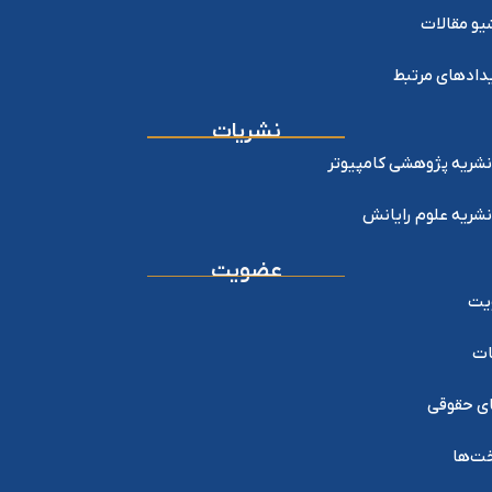
یو مقالات
دادهای مرتبط
نشریات
نشریه پژوهشی کامپیوتر
نشریه علوم رایانش
عضویت
یت
ات
ی حقوقی
خت‌ها