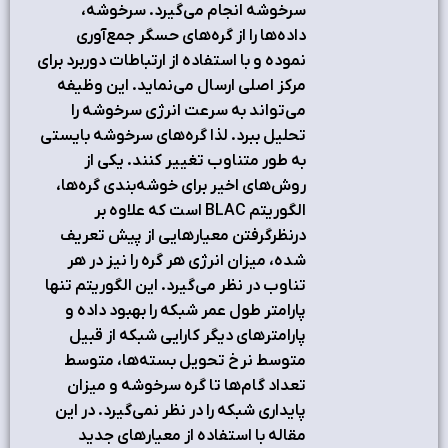
سرخوشه انجام مي‌گيرد. سرخوشه،
داده‌ها را از گره‌هاي حسگر جمع‌آوري
نموده و با استفاده از ارتباطات دوربرد براي
مرکز اصلي ارسال مي‌نمايد. اين وظيفه
مي‌تواند به سرعت انرژي سرخوشه را
تحليل ببرد. لذا گره‌هاي سرخوشه بايستي
به طور متناوب تغيير کنند. يکي از
روش‌هاي اخير براي خوشه‌بندي گره‌ها،
الگوريتم BLAC است که علاوه بر
درنظرگرفتن معيارهايي از پيش تعريف
شده، ميزان انرژي هر گره را نيز در هر
تناوب در نظر مي‌گيرد. اين الگوريتم تنها
پارامتر طول عمر شبکه را بهبود داده و
پارامترهاي ديگر کارايي شبکه از قبيل
متوسط نرخ تحويل بسته‌ها، متوسط
تعداد گام‌ها تا گره سرخوشه و ميزان
پايداري شبکه را در نظر نمي‌گيرد. در اين
مقاله با استفاده از معيارهاي جديد