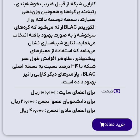
کارايي شبکه از قبيل ضريب خوشه‌بندي،
رتبه‌بندي گره‌ها و همچنين وزن‌دهي
معيارها، نسخه توسعه‌ يافته‌اي از
الگوريتم BLAC ارائه مي‌شود که گره‌هاي
سرخوشه را به صورت بهبود يافته انتخاب
مي‌نمايد. نتايج شبيه‌سازي نشان
مي‌دهد که استفاده از معيارهاي
پيشنهادي، علاوه‌بر افزايش طول عمر
شبکه تا 34 درصد نسبت به نسخه اصلي
BLAC ، پارامترهاي ديگر کارايي را نيز
بهبود داده است.
قیمت
برای اعضای سایت : ۱٠٠,٠٠٠ ریال
برای دانشجویان عضو انجمن : ۲٠,٠٠٠ ریال
برای اعضای عادی انجمن : ۴٠,٠٠٠ ریال
خرید مقاله