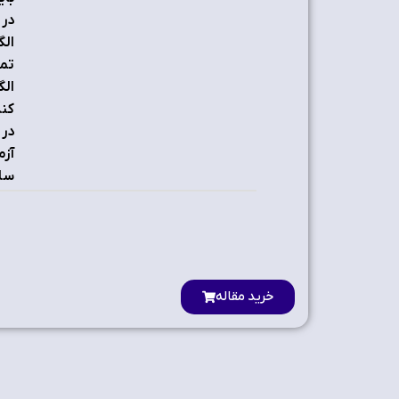
در 
الگ
کند
در 
آزم
سای
خرید مقاله