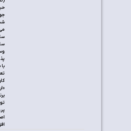
(تع
حیا
جه
شبک
می‌
ساز
ساز
وسی
تعا
برن
توس
پرو
اصل
افز