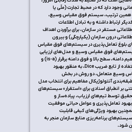
اده‌هایی است که در محیط به شدت رقابتی امروز،
ی وجود دارد که در محیط تجارت (ملّی یا
ه همین ترتیب، سیستم فوق مقیاس وسیع،
یگر ارتباط داشته و به تبادل اطلاعات
طلاعاتی مستقر در سازمان، برای برآوردن اهداف
اطلاعاتی درون سازمان (یکپارچگی) و بیرون
ل‌های بلوغ تعامل‌پذیری در سیستم‌های فوق مقیاس
سیستم‌های فوق مقیاس وسیع و مدل‌های ارزیابی
پذیرش و انتخاب سیستم‌های برنامه‌ریزی منابع سازمان، ارتباط بین مفاهیم دامنه، سطح بالا و فوق دامنه برقرار (is-a) و
با طبقه‌بندی مفاهیم، ضمن راستی آزمایی آماری شباهت بین اسناد با استفاده از تابع ضریب Dice، به منظور بهبود
قیاس وسیع متعامل، دو روش در بخش
 شده است. روش اول شامل 6 گام مبتنی بر طبقه‌بندی آنتولوژیکال مفاهیم برای انتخاب مدل
ی پذیرش» و «انتخاب» مناسب و روش دوم شامل 11 گام مبتنی بر انطباق اسنادی برای «استقرار» سیستم‌های
حقیق توسط تیم‌های ارزیاب، پیاده‌ساز و
 بهبود تعامل‌پذیری و عوامل حیاتی موفقیت
مچنین بهبود ویژگی‌های کیفی قابلیت
یستم‌های برنامه‌ریزی منابع سازمان منجر به
ن شود.