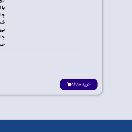
کرد
با 
چاه
شبک
بی‌
چال
حسگ
خرید مقاله