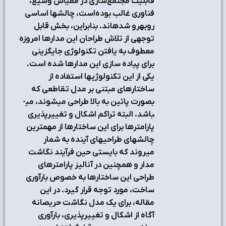
قابليت مجتمع‌سازي در مقياس وسيع،
فناوري غالب بوده‌است، چالش‏ها اساسی
روبه‏رو شده‏اند. بنابراین، بخش قابل
توجهی از تلاش طراحان این مدارها امروزه
معطوف به یافتن تکنولوژی جایگزینی
برای پیاده سازی این مدارها شده است.
یکی از این تکنولوژی‏ها استفاده از
ساختارهاي مبتنی بر مدل تقاطعي که
بصورت پائين به بالا طراحي مي­شوند، می­
باشد. البته تراکم اشکال و تغييرپذیری
پارامترها براي این ساختارها از مهمترين
چالش­هاي طراحي‏های آینده به شمار
می‏روند که بايستی حین فرآیند نگاشت
مدار و همچنين در آناليز پارامترهای
طراحی این ساختارها به خصوص بارآوری
ساخت، مورد توجه قرار گيرد. در اين
مقاله، براي يک مدل نگاشت حريصانه
آگاه از اشکال و تغييرپذيري، بارآوري