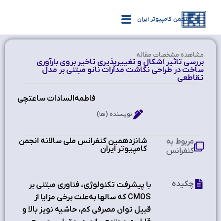
انجمن کامپیوتر ایران
مشاهده‌ مشخصات مقاله
بررسي تاثير اشکال و تغييرپذيري تاخير بروي بارآوري
ساخت در طراحي نگاشت مدارات نانو مبتني بر مدل
تقاطعي
فاطمه‌السادات ساعتچی
نویسنده (ها)
شانزدهمین کنفرانس ملی سالانه انجمن
مربوط به
کامپیوتر ایران ‫
کنفرانس
چکیده
با پیشرفت تکنولوژی، فناوری مبتنی بر
CMOS که سالها به‌علت برخي مزايا از
قبيل توان مصرفي کم، حاشيه نويز بالا و