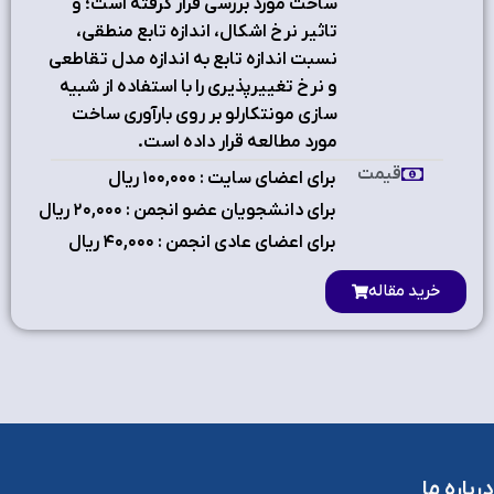
ساخت مورد بررسی قرار گرفته است؛ و
تاثير نرخ اشکال، اندازه تابع منطقي،
نسبت اندازه تابع به اندازه مدل تقاطعي
و نرخ تغييرپذيري را با استفاده از شبيه
سازي مونت­کارلو بر روي بارآوري ساخت
مورد مطالعه قرار داده است.
قیمت
برای اعضای سایت : ۱٠٠,٠٠٠ ریال
برای دانشجویان عضو انجمن : ۲٠,٠٠٠ ریال
برای اعضای عادی انجمن : ۴٠,٠٠٠ ریال
خرید مقاله
درباره ما