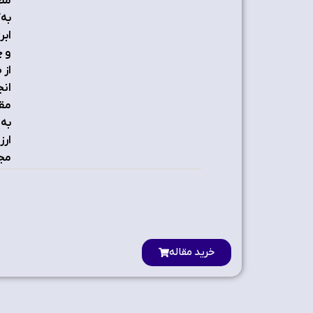
مصر
به‌
ابر
و چ
از 
انج
مقا
به‌
ارز
مجا
خرید مقاله