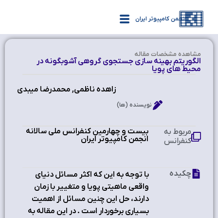
انجمن کامپیوتر ایران
مشاهده‌ مشخصات مقاله
الگوريتم بهينه سازي جستجوي گروهي آشوبگونه در
محيط هاي پويا
زاهده ناظمی, محمدرضا میبدی
نویسنده (ها)
بیست و چهارمین کنفرانس ملی سالانه
مربوط به
انجمن کامپیوتر ایران
کنفرانس
چکیده
با توجه به اين که اکثر مسائل دنياي
واقعي ماهيتي پويا و متغيير با زمان
دارند، حل اين چنين مسائل از اهميت
بسياري برخوردار است . در اين مقاله به