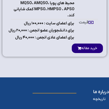
محيط هاي پويا MQSO، AMQSO،
MPSO، HMPSO ، APSO کمک شاياني
کند.
قیمت
برای اعضای سایت : ۱٠٠,٠٠٠ ریال
برای دانشجویان عضو انجمن : ۲٠,٠٠٠ ریال
برای اعضای عادی انجمن : ۴٠,٠٠٠ ریال
خرید مقاله
درباره ما
تاریخچه