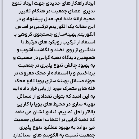
ايجاد راهکار هاي جديدي جهت ايجاد تنوع
‌پذيري اعضاي جمعيت در هنگام تغيير
محيط ارائه داده ايم. مدل پيشنهادي در
اين مقاله يك الگوريتم تركيبي بر اساس
الگوريتم بهينه‌سازي جستجوي گروهي با
استفاد از ترکيب رويکرد هاي مرتبط با
يادگيري از روي تضاد و نگاشت آشوب و
همچنين ديدگاه نخبه گرايي در جمعيت و
به بهبود چالش تنوع پذيري در جمعيت
پرداختيم و با استفاده از محک معروف در
حوزه مسائل بهينه سازي پويا تابع محک
قله هاي متحرک مورد ارزيابي قرار داده ايم
به اين اميد که بتوان تعدادي از مسائل
بهينه ‌سازي در محيط‌ هاي پويا با کارايي
بالاتر را حل نماييم. نتايج نشان مي دهد
که نخبه گرايي در انتخاب اعضاي جمعيت
مي تواند به بهبود عملکرد تنوع پذيري
جمعيت نسبت به الگويتم هاي استاندارد