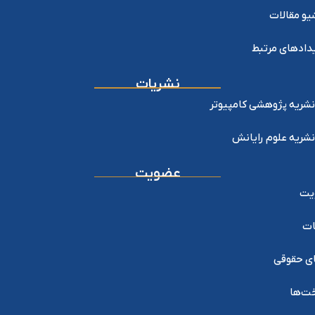
یو مقالات
دادهای مرتبط
نشریات
نشریه پژوهشی کامپیوتر
نشریه علوم رایانش
عضویت
یت
ات
ی حقوقی
خت‌ها