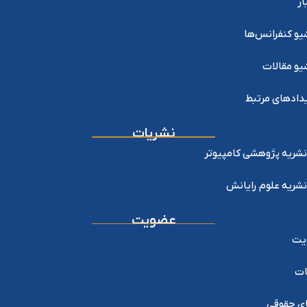
ار
یو کنفرانس‌ها
یو مقالات
دادهای مرتبط
نشریات
نشریه پژوهشی کامپیوتر
نشریه علوم رایانش
عضویت
یت
ات
ی حقوقی