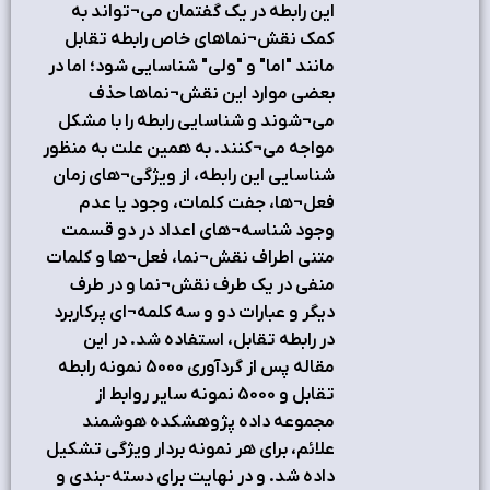
اين رابطه در يک گفتمان مي¬تواند به
کمک نقش¬نماهاي خاص رابطه تقابل
مانند "اما" و "ولي" شناسايي شود؛ اما در
بعضي موارد اين نقش¬نماها حذف
مي¬شوند و شناسايي رابطه را با مشکل
مواجه مي¬کنند. به همين علت به منظور
شناسايي اين رابطه، از ويژگي¬هاي زمان
فعل¬ها، جفت کلمات، وجود يا عدم
وجود شناسه¬هاي اعداد در دو قسمت
متني اطراف نقش¬نما، فعل¬ها و کلمات
منفي در يک طرف نقش¬نما و در طرف
ديگر و عبارات دو و سه کلمه¬اي پرکاربرد
در رابطه تقابل، استفاده شد. در اين
مقاله پس از گردآوري 5000 نمونه رابطه
تقابل و 5000 نمونه ساير روابط از
مجموعه داده پژوهشکده هوشمند
علائم، براي هر نمونه بردار ويژگي تشکيل
داده شد. و در نهايت براي دسته-بندي و