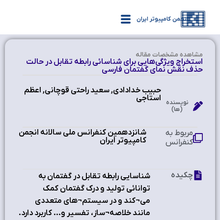
انجمن کامپیوتر ایران
مشاهده‌ مشخصات مقاله
استخراج ویژگی‌هایی برای شناسائی رابطه تقابل در حالت
حذف نقش نمای گفتمان فارسی
حبیب خدادادی, سعید راحتی قوچانی, اعظم
استاجی
نویسنده
(ها)
شانزدهمین کنفرانس ملی سالانه انجمن
مربوط به
کامپیوتر ایران ‫
کنفرانس
چکیده
شناسايي رابطه تقابل در گفتمان به
توانائي توليد و درک گفتمان کمک
مي¬کند و در سيستم¬هاي متعددي
مانند خلاصه¬ساز، تفسير و... کاربرد دارد.