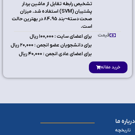
تشخيص رابطه تقابل از ماشين بردار
پشتيبان (SVM) استفاده شد. ميزان
صحت دسته¬بند 84.95 در بهترين حالت
است.
قیمت
برای اعضای سایت : ۱٠٠,٠٠٠ ریال
برای دانشجویان عضو انجمن : ۲٠,٠٠٠ ریال
برای اعضای عادی انجمن : ۴٠,٠٠٠ ریال
خرید مقاله
درباره ما
تاریخچه