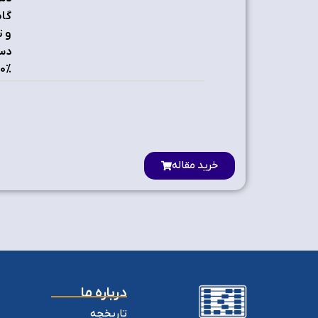
%24/0-، %20/0- و %87/8 حاصل شده است.
خرید مقاله
درباره ما
تاریخچه