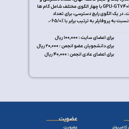
گام دسترسی است. صحت این مدل توسط ارزیابی تجربی با استفاده از GPU-GT740M با چهار الگوی مختلف شامل گام ها
سط پروفایلر CUDA تحقیق شده است. در یک الگوی رایج دسترسی، برای تعداد
دسترسی 32، 128، 512 و 1024، با گام های مختلف، خطای میانگین مدل نسبت به پروفایلر به ترتیب برابر با %65/0-،
برای اعضای سایت : ۱٠٠,٠٠٠ ریال
برای دانشجویان عضو انجمن : ۲٠,٠٠٠ ریال
برای اعضای عادی انجمن : ۴٠,٠٠٠ ریال
عضویت
کامپیوتر
عضویت