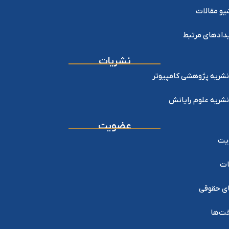
یو مقالات
دادهای مرتبط
نشریات
نشریه پژوهشی کامپیوتر
نشریه علوم رایانش
عضویت
یت
ات
ی حقوقی
خت‌ها