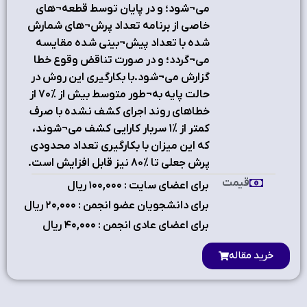
می¬شود؛ و در پایان توسط قطعه¬های
خاصی از برنامه تعداد پرش¬های شمارش
شده با تعداد پیش¬بینی شده مقایسه
می¬گردد؛ و در صورت تناقض وقوع خطا
گزارش می¬شود.با بکارگیری این روش در
حالت پایه به¬طور متوسط بیش از %70 از
خطاهای روند اجرای کشف نشده با صرف
کمتر از %1 سربار کارایی کشف می¬شوند،
که این میزان با بکارگیری تعداد محدودی
پرش جعلی تا %80 نیز قابل افزایش است.
قیمت
برای اعضای سایت : ۱٠٠,٠٠٠ ریال
برای دانشجویان عضو انجمن : ۲٠,٠٠٠ ریال
برای اعضای عادی انجمن : ۴٠,٠٠٠ ریال
خرید مقاله