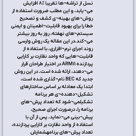
نسل از تراشه¬ها تقریبا %8 افزایش
می¬یابد، و این مطلب ضرورت استفاده از
روش¬های بهینه¬ی کشف و تصحیح
خطا را برای بهبود قابلیت¬اطمینان و ایمنی
سیستم¬های نهفته، روز به روز بیشتر
می¬کند.در این مقاله یک روش وارسی
روند اجرای نرم¬افزاری، با استفاده از
قابلیت¬هایی که واحد نظارت بر کارایی
پردازنده ARM11 در اختیار طراحان قرار
می¬دهند، ارائه شده است. در این روش
جدید که BEC نام¬گذاری شده است،
ابتدا یک معادله بر اساس ساختارهای
تشکیل¬دهنده¬ی هر برنامه
تشکیلمی¬شود که تعداد پرش¬های
برنامه را، درصورت اجرای صحیح،
پیش¬بینی می¬نماید. پس از آن با
استفاده از واحد نظارت بر کارایی پردازنده،
تعداد پرش¬های برنامهشمارش