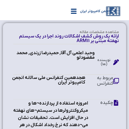
انجمن کامپیوتر ایران
مشاهده‌ مشخصات مقاله
ارائه یک روش کشف اشکالات روند اجرا در یک سیستم
نهفته مبتنی بر ARM11
وحید اعلمی آل آقا, حمیدرضا زرندی, محمد
مقصودلو
نویسنده
(ها)
هجدهمین کنفرانس ملی سالانه انجمن
مربوط به
کامپیوتر ایران
کنفرانس
چکیده
امروزه استفاده از پردازنده¬ها و
میکروکنترولرها در سیستم¬های نهفته
در حال افزایش است. تحقیقات نشان
می¬دهند که نرخ رخداد اشکال در هر