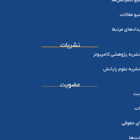
یو کنفرانس‌ها
یو مقالات
دادهای مرتبط
نشریات
نشریه پژوهشی کامپیوتر
نشریه علوم رایانش
عضویت
یت
ات
ی حقوقی
خت‌ها