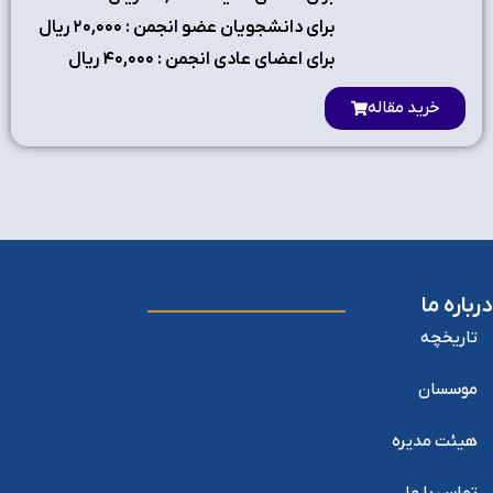
برای دانشجویان عضو انجمن : ۲٠,٠٠٠ ریال
برای اعضای عادی انجمن : ۴٠,٠٠٠ ریال
خرید مقاله
درباره ما
تاریخچه
موسسان
هیئت مدیره
تماس با ما