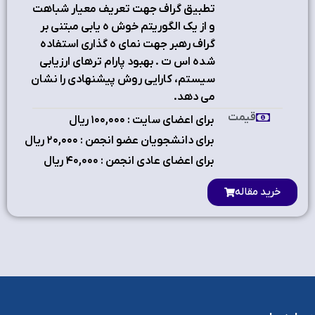
تطبيق گراف جهت تعريف معيار شباهت
و از يك الگوريتم خوش ه يابي مبتني بر
گراف رهبر جهت نماي ه گذاري استفاده
شده اس ت . بهبود پارام ترهاي ارزيابي
سيستم، كارايي روش پيشنهادي را نشان
می دهد.
قیمت
برای اعضای سایت : ۱٠٠,٠٠٠ ریال
برای دانشجویان عضو انجمن : ۲٠,٠٠٠ ریال
برای اعضای عادی انجمن : ۴٠,٠٠٠ ریال
خرید مقاله