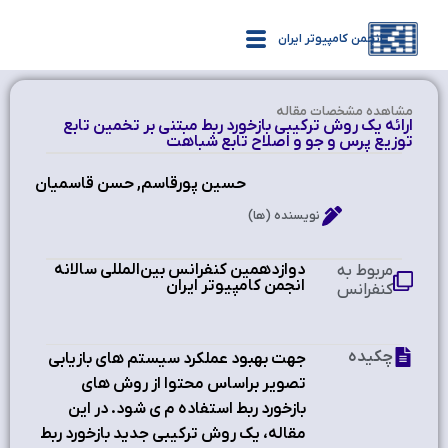
انجمن کامپیوتر ایران
مشاهده‌ مشخصات مقاله
ارائه يك روش تركيبي بازخورد ربط مبتني بر تخمين تابع
توزيع پرس و جو و اصلاح تابع شباهت
حسين پورقاسم, حسن قاسميان
نویسنده (ها)
دوازدهمین کنفرانس بین‌المللی سالانه
مربوط به
انجمن کامپیوتر ایران
کنفرانس
چکیده
جهت بهبود عملكرد سيستم هاي بازيابي
تصوير براساس محتوا از روش هاي
بازخورد ربط استفاده م ي شود. در اين
مقاله، يك روش تركيبي جديد بازخورد ربط