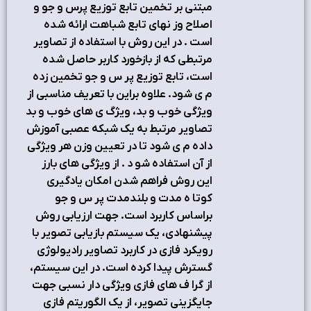
مبتني بر تخمين تابع توزيع پرس و جو و
اصلاح وز نهاي تابع شباهت ارائه شده
است . در اين روش با استفاده از تصاوير
مرتبطي كه از بازخورد كاربر حاصل شده
است، تابع توزيع پر س و جو تخمين زده
م ي شود. علاوه براين با تعريف مناسبي از
ويژگي خوب و بد، ويژگ ي هاي خوب و بد
تصاوير مرتبط به يك شبكه عصبي آموزش
داده م ي شود تا در تعيين وزن هر ويژگي
از آن استفاده شو د . از ويژگي هاي بارز
اين روش فراهم شدن امكان يادگيري
كوتا ه مدت و بلندمدت پر س و جو
براساس كاربرد است. جهت ارزيابي روش
پيشنهادي، يك سيستم بازيابي تصوير با
رويكرد فازي در كاربرد تصاوير راديولوژي
گسترش پيدا كرده است. در اين سيستم،
از گرا ف هاي فازي ويژگي دار نسبي جهت
جايگزيني تصوير، از يك الگوريتم فازي