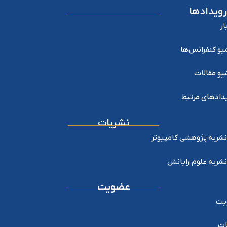
رویدادها
ار
یو کنفرانس‌ها
یو مقالات
دادهای مرتبط
نشریات
نشریه پژوهشی کامپیوتر
نشریه علوم رایانش
عضویت
یت
ات