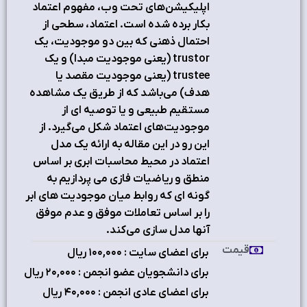
اپلیکیشن‌های تحت وب، مفهوم اعتماد
بکار برده شده است. اعتماد، سطحی از
احتمال ذهنی که بین دو موجودیت، یک
trustor (یعنی موجودیت مبدا) و یک
trustee (یعنی موجودیت مقصد یا
هدف) می‌باشد که از طریق یک مشاهده
مستقیم طبیعی و یا توصیه ای از
موجودیت‌های اعتماد شکل می‌گیرد. از
این رو در این مقاله به ارائه یک مدل
اعتماد در محیط محاسبات ابری بر اساس
منطق و ریاضیات فازی می پردازیم به
گونه ای که روابط میان موجودیت های ابر
را بر اساس تعاملات موفق و عدم موفق
آنها مدل سازی می‌کند.
قیمت
برای اعضای سایت : ۱٠٠,٠٠٠ ریال
برای دانشجویان عضو انجمن : ۲٠,٠٠٠ ریال
برای اعضای عادی انجمن : ۴٠,٠٠٠ ریال