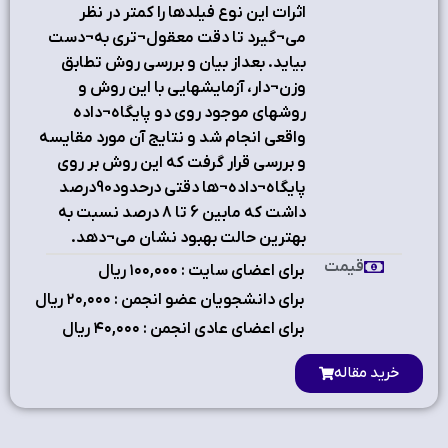
اثرات اين نوع فيلدها را كمتر در نظر
مي¬گيرد تا دقت معقول¬تري به¬دست
بيايد. بعداز بيان و بررسي روش تطابق
وزن¬دار، آزمايشهايي با اين روش و
روشهاي موجود روي دو پايگاه¬داده
واقعي انجام شد و نتايج آن مورد مقايسه
و بررسي قرار گرفت كه اين روش بر روي
پايگاه¬داده¬ها دقتي درحدود90درصد
داشت كه مابين 6 تا 8 درصد نسبت به
بهترين حالت بهبود نشان مي¬دهد.
قیمت
برای اعضای سایت : ۱٠٠,٠٠٠ ریال
برای دانشجویان عضو انجمن : ۲٠,٠٠٠ ریال
برای اعضای عادی انجمن : ۴٠,٠٠٠ ریال
خرید مقاله