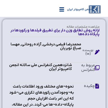
انجمن کامپیوتر ایران
مشاهده‌ مشخصات مقاله
ارائه روش تطابق وزن دار براي تطبيق فيلدها و ركوردها در
پايگاه داده‌ها
محمدرضا فيضي درخشي, آزاده روحاني, مهسا
صباغ نوبريان
نویسنده
(ها)
شانزدهمین کنفرانس ملی سالانه انجمن
مربوط به
کامپیوتر ایران ‫
کنفرانس
چکیده
نحوه¬هاي مختلف ورود اطلاعات باعث
به¬وجودآمدن ركوردهاي تكراري مي¬شود
كه اين امر باعث افزايش حجم
پايگاه¬داده¬ها مي-گردد. در اين مقاله،