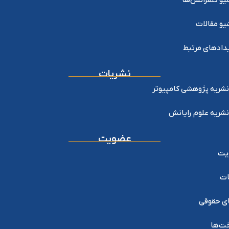
یو کنفرانس‌ها
یو مقالات
دادهای مرتبط
نشریات
نشریه پژوهشی کامپیوتر
نشریه علوم رایانش
عضویت
یت
ات
ی حقوقی
خت‌ها