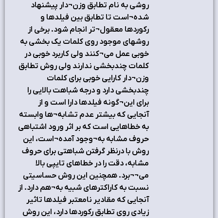
روشي به نام تطابق وزن¬دار پيشنهاد
شده¬است تا تطابق بين فيلدها و
ركوردها معقول¬تر انجام شود. برخي از
روشهاي موجود روي كلمات يك بخشي به
خوبي عمل مي¬كنند ولي كاربرد خوبي در
كلمات چندبخشي ندارند ولي روش تطابق
وزن¬دار كارايي خوبي براي كلمات
چندبخشي دارد و درجه شباهت بالايي را
براي اين¬گونه فيلدها دارا است و از
آنجايي كه بيشتر عدم تشابه¬ها وابسته
به خطاهايي است كه بر اثر ورود اشتباهي
حروف مشابه به¬وجود آمده¬است، اين
روش با درنظر گرفتن شباهتي براي حروف
مشابه، دقت را در خطاهاي تايپي بالا
مي¬¬برد. همچنين اين روش حساسيتي
نسبت به كاراكترهاي شبيه به¬هم دارد. از
آنجايي كه مقادير نامعتبر فيلدها تاثير
زيادي روي تطابق ركوردها دارد، اين روش