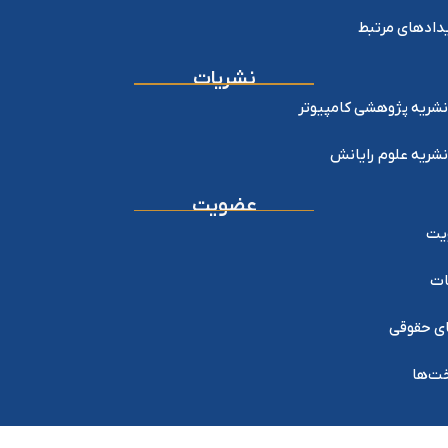
دادهای مرتبط
نشریات
نشریه پژوهشی کامپیوتر
نشریه علوم رایانش
عضویت
یت
ات
ی حقوقی
خت‌ها