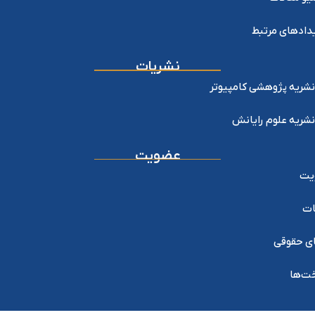
دادهای مرتبط
نشریات
نشریه پژوهشی کامپیوتر
نشریه علوم رایانش
عضویت
یت
ات
ی حقوقی
خت‌ها