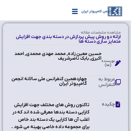
انجمن کامپیوتر ایران
مشاهده‌ مشخصات مقاله
ارائه دو روش پيش پردازش در دسته بندي جهت افزايش
متمايز سازي دسته ها
حسين معين زاده, محمد مهدي محمدي, احمد
اکبري, بابک ناصرشريف
نویسنده
(ها)
چهاردهمین کنفرانس ملی سالانه انجمن
مربوط به
کامپیوتر ایران
کنفرانس
چکیده
تاکنون روش هاي مختلف جهت افزايش
کارايي دسته بندها معرفي شده اند که در
اغلب آن ها کارايي يک دسته بند خاص
براي مجموعه داده خاصي بهينه مي شود .