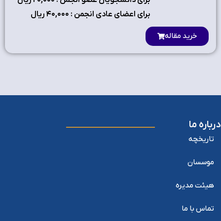
برای دانشجویان عضو انجمن : ۲٠,٠٠٠ ریال
برای اعضای عادی انجمن : ۴٠,٠٠٠ ریال
خرید مقاله
درباره ما
تاریخچه
موسسان
هیئت مدیره
تماس با ما