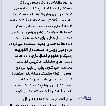
در اين مقاله دو ر وش پيش پردازش
مستقل از دسته بند پيشنهاد داده مي
شود . در اين روش ها هدف بدست آوردن
ماتريس نگاشتي است که با نگاشت داده
ها به فضاي جديد، سبب تمايز بيشتر
دسته ها شود . در اولين روش ، از تحليل
متمايز ساز خطي براي محاسبه نگاشت
داده ها به فضاي جديد استفاده مي گردد.
در دومين روش با استفاده از الگوريتم
ژنتيک و مفهوم تعلق فازي داده ها به
دسته هاي مختلف، ماتريس نگاشت
محاسبه مي شود. براي ارزيابي اين دو
روش از انواع مختلف دسته بند استفاده
کرده ايم. نتايج نشان مي دهد که
استفاده از اين نوع پيش پردازش، سبب
باعث افزايش دقت دسته بند مي گردد.
قیمت
برای اعضای سایت : ۱٠٠,٠٠٠ ریال