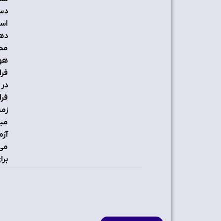
دست
است
دهن
محی
هوش
فرا
در 
فرا
زمی
میا
آزم
برا