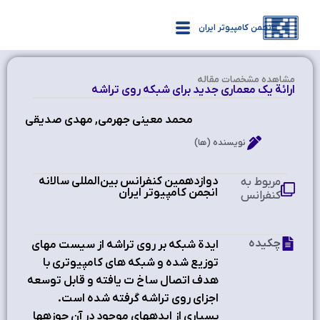
انجمن کامپیوتر ایران
مشاهده‌ مشخصات مقاله
ارائة يک معماري جديد براي شبکه روي تراشه
محمد معینی جهرمی, مهدي صدیقی
نویسنده (ها)
دوازدهمین کنفرانس بین‌المللی سالانه
مربوط به
انجمن کامپیوتر ایران
کنفرانس
چکیده
ايدة شبکه بر روي تراشه از سيست مهاي
توزيع شده و شبکه هاي کامپيوتري با
هدف اتصال ساخ ت يافته و قابل توسعه
اجزاي روي تراشه گرفته شده است.
بسياري از ايدههاي موجود در آن حوزهها