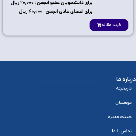
برای دانشجویان عضو انجمن : ۲٠,٠٠٠ ریال
برای اعضای عادی انجمن : ۴٠,٠٠٠ ریال
خرید مقاله
درباره ما
تاریخچه
موسسان
هیئت مدیره
تماس با ما