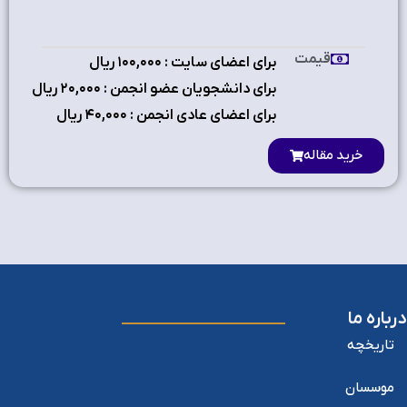
قیمت
برای اعضای سایت : ۱٠٠,٠٠٠ ریال
برای دانشجویان عضو انجمن : ۲٠,٠٠٠ ریال
برای اعضای عادی انجمن : ۴٠,٠٠٠ ریال
خرید مقاله
درباره ما
تاریخچه
موسسان