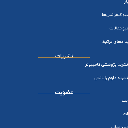
ار
یو کنفرانس‌ها
یو مقالات
دادهای مرتبط
نشریات
نشریه پژوهشی کامپیوتر
نشریه علوم رایانش
عضویت
یت
ات
ی حقوقی