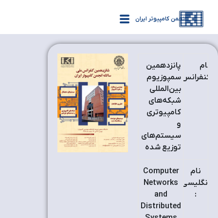
انجمن کامپیوتر ایران
نام
پانزدهمين
کنفرانس
سمپوزیوم
:
بين‌المللي
شبکه‌های
کامپیوتری
و
سیستم‌های
توزیع شده
نام
Computer
انگلیسی
Networks
and
:
Distributed