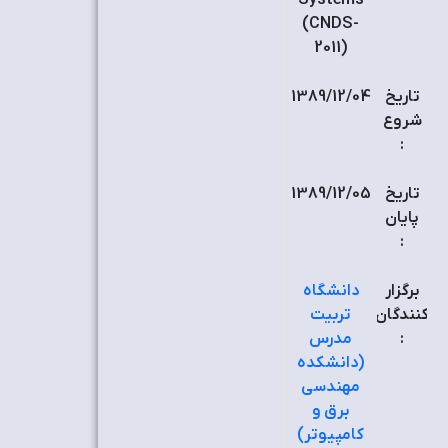
Systems
(CNDS-
2011)
تاریخ
1389/12/04
شروع
:
تاریخ
1389/12/05
پایان
:
برگزار
دانشگاه
کنندگان
تربیت
:
مدرس
(دانشکده
مهندسی
برق و
کامپیوتر)