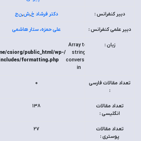
دبیر کنفرانس :
دکتر فرشاد خ
,
ش
,
ن‌ج
دبیر علمی کنفرانس :
علی حمزه، ستار هاشمی
زبان :
: Array to
me/csiorg/public_html/wp-
string
Warning
includes/formatting.php
conversion
in
تعداد مقالات فارسی
٠
:
تعداد مقالات
۱٣٨
انگلیسی :
تعداد مقالات
۲٧
پوستری :