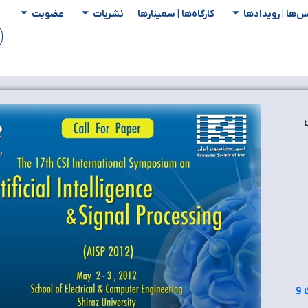
س‌ها | رویدادها
کارگاه‌ها | سمینار‌ها
نشریات
عضویت
 و