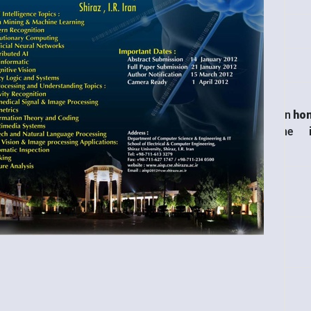
on
/ho
1128
Array
line