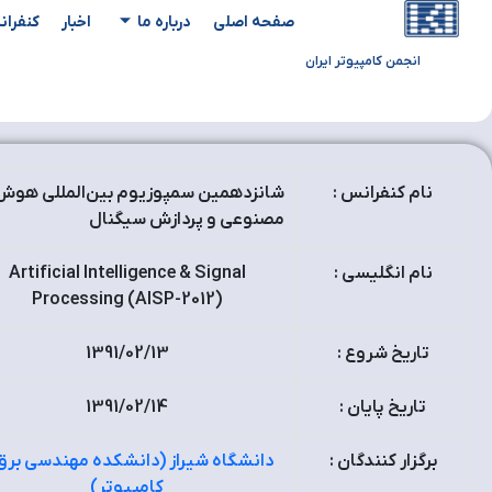
صفحه اصلی
درباره ما
اخبار
کنفران
انجمن کامپیوتر ایران
نام کنفرانس :
شانزدهمین سمپوزیوم بین‌المللی هوش
مصنوعی و پردازش سیگنال
نام انگلیسی :
Artificial Intelligence & Signal
Processing (AISP-2012)
تاریخ شروع :
1391/02/13
تاریخ پایان :
1391/02/14
برگزار کنندگان :
دانشگاه شیراز (دانشکده مهندسی برق
کامپیوتر)